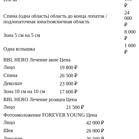
₽
24
Спина (одна область) область до конца лопаток /
000
подлопаточная зона/поясничная область
₽
8 000
Зона 5 см на 5 см
₽
1 600
Одна вспышка
₽
BBL HERO Лечение акне
Цена
Лицо
19 800 ₽
Спина
26 500 ₽
Декольте
23 000 ₽
Зона 10 см на 10 см
17 600 ₽
BBL HERO Лечение розацеа
Цена
Лицо
21 500 ₽
Фотоомоложение FOREVER YOUNG
Цена
Лицо
42 000 ₽
Шея
26 000 ₽
Декольте
26 500 ₽