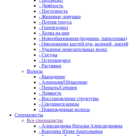
- Целлюлит
- Дряблость
- Постозность
- Жировые ловушки
- Потеря тонуса
- Гипергидроз
- Холка на шее
- Новообразования (родинки, папилломы)
- Омоложение кистей рук, коленей, локтей
- Удаление нежелательных волос
- Сосуды
- Остеохондроз
- Растяжки
Волосы
- Выпадение
- Алопеция/Облысение
- Перхоть/Себорея
- Ломкость
- Восстановление структуры
- Секущиеся концы
- Поврежденные волосы
Специалисты
Все специалисты
- Александрова Наталья Александровна
- Королева Юлия Анатольевна