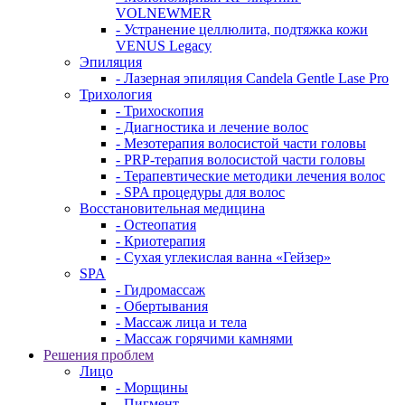
VOLNEWMER
- Устранение целлюлита, подтяжка кожи
VENUS Legacy
Эпиляция
- Лазерная эпиляция Candela Gentle Lase Pro
Трихология
- Трихоскопия
- Диагностика и лечение волос
- Мезотерапия волосистой части головы
- PRP-терапия волосистой части головы
- Терапевтические методики лечения волос
- SPA процедуры для волос
Восстановительная медицина
- Остеопатия
- Криотерапия
- Сухая углекислая ванна «Гейзер»
SPA
- Гидромассаж
- Обертывания
- Массаж лица и тела
- Массаж горячими камнями
Решения проблем
Лицо
- Морщины
- Пигмент