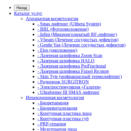
Назад
Каталог услуг
Аппаратная косметология
- Smas лифтинг (Ulthera System)
- BBL (Фотоомоложение)
- Infini (Микроигольчатый RF-лифтинг)
- Vbeam (Лечение сосудистых дефектов)
- Gentle Yag (Лечение сосудистых дефектов)
- Elos (омоложение)
- Лазерная шлифовка Zoom Scan
- Лазерная шлифовка HALO
- Лазерная шлифовка ProFractional
- Лазерная шлифовка Fraxel Re:store
- Skin Tyte (инфракрасный термолифтинг)
- Радионож SURGITRON
- Электростимуляция «Галатея»
- Ultraformer III SMAS лифтинг
Инъекционная косметология
- Биорепарация
- Биоревитализация
- Контурная пластика лица
- Контурная пластика губ
- PRP-терапия
- Мезотерапия лица