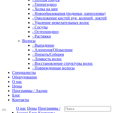
- Гипергидроз
- Холка на шее
- Новообразования (родинки, папилломы)
- Омоложение кистей рук, коленей, локтей
- Удаление нежелательных волос
- Сосуды
- Остеохондроз
- Растяжки
Волосы
- Выпадение
- Алопеция/Облысение
- Перхоть/Себорея
- Ломкость волос
- Восстановление структуры волос
- Поврежденные волосы
Специалисты
Оборудование
О нас
Цены
Программы / Акции
Блог
Контакты
О нас
Цены
Программы /
Акции
Блог
Контакты