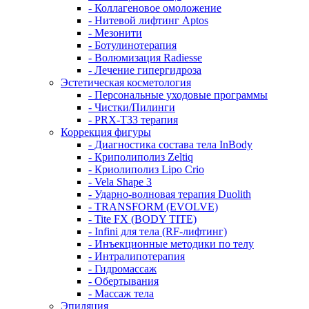
- Коллагеновое омоложение
- Нитевой лифтинг Aptos
- Мезонити
- Ботулинотерапия
- Волюмизация Radiesse
- Лечение гипергидроза
Эстетическая косметология
- Персональные уходовые программы
- Чистки/Пилинги
- PRX-T33 терапия
Коррекция фигуры
- Диагностика состава тела InBody
- Криполиполиз Zeltiq
- Криолиполиз Lipo Crio
- Vela Shape 3
- Ударно-волновая терапия Duolith
- TRANSFORM (EVOLVE)
- Tite FX (BODY TITE)
- Infini для тела (RF-лифтинг)
- Инъекционные методики по телу
- Интралипотерапия
- Гидромассаж
- Обертывания
- Массаж тела
Эпиляция