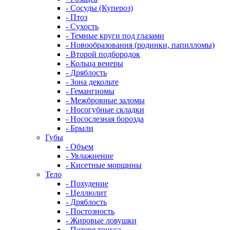
- Сосуды (Купероз)
- Птоз
- Сухость
- Темные круги под глазами
- Новообразования (родинки, папилломы)
- Второй подбородок
- Кольца венеры
- Дряблость
- Зона декольте
- Гемангиомы
- Межбровные заломы
- Носогубные складки
- Носослезная борозда
- Брыли
Губы
- Объем
- Увлажнение
- Кисетные морщины
Тело
- Похудение
- Целлюлит
- Дряблость
- Постозность
- Жировые ловушки
- Потеря тонуса