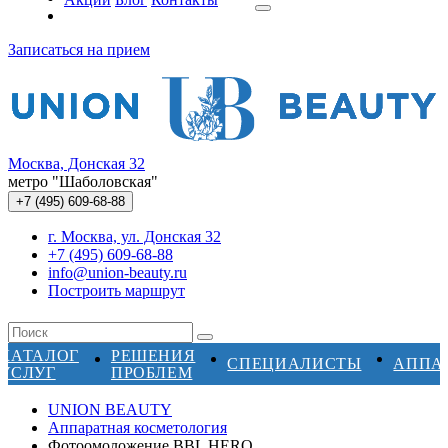
Записаться на прием
Москва, Донская 32
метро "Шаболовская"
+7 (495)
609-68-88
г. Москва, ул. Донская 32
+7 (495) 609-68-88
info@union-beauty.ru
Построить маршрут
КАТАЛОГ
РЕШЕНИЯ
СПЕЦИАЛИСТЫ
АППА
УСЛУГ
ПРОБЛЕМ
UNION BEAUTY
Аппаратная косметология
Фотоомоложение BBL HERO