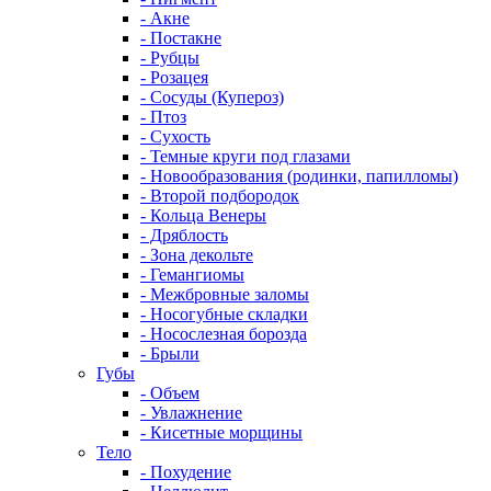
- Акне
- Постакне
- Рубцы
- Розацея
- Сосуды (Купероз)
- Птоз
- Сухость
- Темные круги под глазами
- Новообразования (родинки, папилломы)
- Второй подбородок
- Кольца Венеры
- Дряблость
- Зона декольте
- Гемангиомы
- Межбровные заломы
- Носогубные складки
- Носослезная борозда
- Брыли
Губы
- Объем
- Увлажнение
- Кисетные морщины
Тело
- Похудение