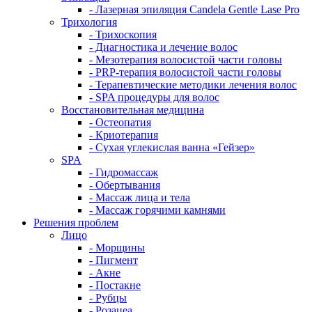
- Лазерная эпиляция Candela Gentle Lase Pro
Трихология
- Трихоскопия
- Диагностика и лечение волос
- Мезотерапия волосистой части головы
- PRP-терапия волосистой части головы
- Терапевтические методики лечения волос
- SPA процедуры для волос
Восстановительная медицина
- Остеопатия
- Криотерапия
- Сухая углекислая ванна «Гейзер»
SPA
- Гидромассаж
- Обертывания
- Массаж лица и тела
- Массаж горячими камнями
Решения проблем
Лицо
- Морщины
- Пигмент
- Акне
- Постакне
- Рубцы
- Розацеа