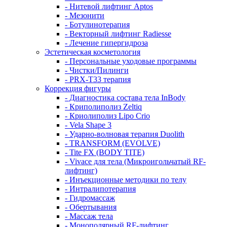
- Нитевой лифтинг Aptos
- Мезонити
- Ботулинотерапия
- Векторный лифтинг Radiesse
- Лечение гипергидроза
Эстетическая косметология
- Персональные уходовые программы
- Чистки/Пилинги
- PRX-T33 терапия
Коррекция фигуры
- Диагностика состава тела InBody
- Криполиполиз Zeltiq
- Криолиполиз Lipo Crio
- Vela Shape 3
- Ударно-волновая терапия Duolith
- TRANSFORM (EVOLVE)
- Tite FX (BODY TITE)
- Vivace для тела (Микроигольчатый RF-
лифтинг)
- Инъекционные методики по телу
- Интралипотерапия
- Гидромассаж
- Обертывания
- Массаж тела
- Монополярный RF-лифтинг