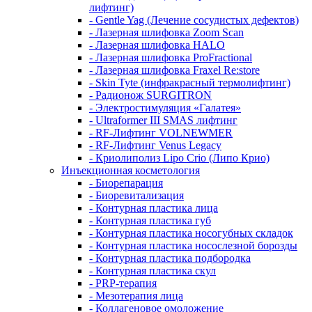
лифтинг)
- Gentle Yag (Лечение сосудистых дефектов)
- Лазерная шлифовка Zoom Scan
- Лазерная шлифовка HALO
- Лазерная шлифовка ProFractional
- Лазерная шлифовка Fraxel Re:store
- Skin Tyte (инфракрасный термолифтинг)
- Радионож SURGITRON
- Электростимуляция «Галатея»
- Ultraformer III SMAS лифтинг
- RF-Лифтинг VOLNEWMER
- RF-Лифтинг Venus Legacy
- Криолиполиз Lipo Crio (Липо Крио)
Инъекционная косметология
- Биорепарация
- Биоревитализация
- Контурная пластика лица
- Контурная пластика губ
- Контурная пластика носогубных складок
- Контурная пластика носослезной борозды
- Контурная пластика подбородка
- Контурная пластика скул
- PRP-терапия
- Мезотерапия лица
- Коллагеновое омоложение