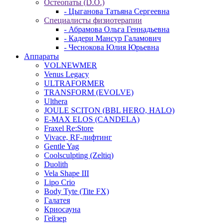
Остеопаты (D.O.)
- Цыганова Татьяна Сергеевна
Специалисты физиотерапии
- Абрамова Ольга Геннадьевна
- Кадери Мансур Галамович
- Чеснокова Юлия Юрьевна
Аппараты
VOLNEWMER
Venus Legacy
ULTRAFORMER
TRANSFORM (EVOLVE)
Ulthera
JOULE SCITON (BBL HERO, HALO)
E-MAX ELOS (CANDELA)
Fraxel Re:Store
Vivace, RF-лифтинг
Gentle Yag
Coolsculpting (Zeltiq)
Duolith
Vela Shape III
Lipo Crio
Body Tyte (Tite FX)
Галатея
Криосауна
Гейзер