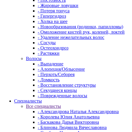
- Постозность
- Жировые ловушки
- Потеря тонуса
- Гипергидроз
- Холка на шее
- Новообразования (родинки, папилломы)
- Омоложение кистей рук, коленей, локтей
- Удаление нежелательных волос
- Сосуды
- Остеохондроз
- Растяжки
Волосы
- Выпадение
- Алопеция/Облысение
- Перхоть/Себорея
- Ломкость
- Восстановление структуры
- Секущиеся концы
- Поврежденные волосы
Специалисты
Все специалисты
- Александрова Наталья Александровна
- Королева Юлия Анатольевна
- Баскакова Дарья Викторовна
- Блинова Людмила Вячеславовна