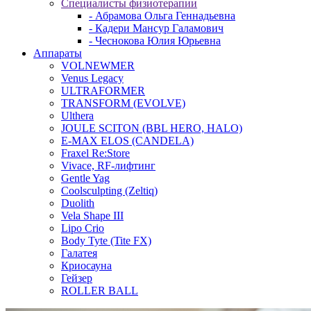
Специалисты физиотерапии
- Абрамова Ольга Геннадьевна
- Кадери Мансур Галамович
- Чеснокова Юлия Юрьевна
Аппараты
VOLNEWMER
Venus Legacy
ULTRAFORMER
TRANSFORM (EVOLVE)
Ulthera
JOULE SCITON (BBL HERO, HALO)
E-MAX ELOS (CANDELA)
Fraxel Re:Store
Vivace, RF-лифтинг
Gentle Yag
Coolsculpting (Zeltiq)
Duolith
Vela Shape III
Lipo Crio
Body Tyte (Tite FX)
Галатея
Криосауна
Гейзер
ROLLER BALL