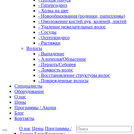
- Гипергидроз
- Холка на шее
- Новообразования (родинки, папилломы)
- Омоложение кистей рук, коленей, локтей
- Удаление нежелательных волос
- Сосуды
- Остеохондроз
- Растяжки
Волосы
- Выпадение
- Алопеция/Облысение
- Перхоть/Себорея
- Ломкость волос
- Восстановление структуры волос
- Поврежденные волосы
Специалисты
Оборудование
О нас
Цены
Программы / Акции
Блог
Контакты
О нас
Цены
Программы /
Акции
Блог
Контакты