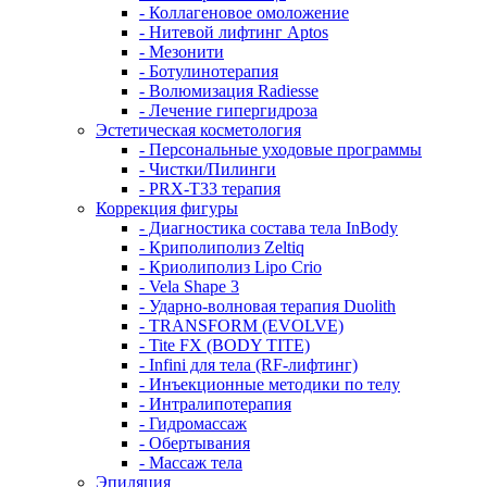
- Коллагеновое омоложение
- Нитевой лифтинг Aptos
- Мезонити
- Ботулинотерапия
- Волюмизация Radiesse
- Лечение гипергидроза
Эстетическая косметология
- Персональные уходовые программы
- Чистки/Пилинги
- PRX-T33 терапия
Коррекция фигуры
- Диагностика состава тела InBody
- Криполиполиз Zeltiq
- Криолиполиз Lipo Crio
- Vela Shape 3
- Ударно-волновая терапия Duolith
- TRANSFORM (EVOLVE)
- Tite FX (BODY TITE)
- Infini для тела (RF-лифтинг)
- Инъекционные методики по телу
- Интралипотерапия
- Гидромассаж
- Обертывания
- Массаж тела
Эпиляция