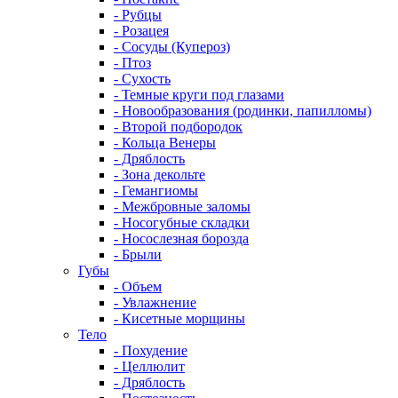
- Рубцы
- Розацея
- Сосуды (Купероз)
- Птоз
- Сухость
- Темные круги под глазами
- Новообразования (родинки, папилломы)
- Второй подбородок
- Кольца Венеры
- Дряблость
- Зона декольте
- Гемангиомы
- Межбровные заломы
- Носогубные складки
- Носослезная борозда
- Брыли
Губы
- Объем
- Увлажнение
- Кисетные морщины
Тело
- Похудение
- Целлюлит
- Дряблость