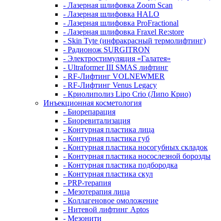
- Лазерная шлифовка Zoom Scan
- Лазерная шлифовка HALO
- Лазерная шлифовка ProFractional
- Лазерная шлифовка Fraxel Re:store
- Skin Tyte (инфракрасный термолифтинг)
- Радионож SURGITRON
- Электростимуляция «Галатея»
- Ultraformer III SMAS лифтинг
- RF-Лифтинг VOLNEWMER
- RF-Лифтинг Venus Legacy
- Криолиполиз Lipo Crio (Липо Крио)
Инъекционная косметология
- Биорепарация
- Биоревитализация
- Контурная пластика лица
- Контурная пластика губ
- Контурная пластика носогубных складок
- Контурная пластика носослезной борозды
- Контурная пластика подбородка
- Контурная пластика скул
- PRP-терапия
- Мезотерапия лица
- Коллагеновое омоложение
- Нитевой лифтинг Aptos
- Мезонити