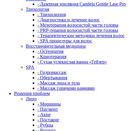
- Лазерная эпиляция Candela Gentle Lase Pro
Трихология
- Трихоскопия
- Диагностика и лечение волос
- Мезотерапия волосистой части головы
- PRP-терапия волосистой части головы
- Терапевтические методики лечения волос
- SPA процедуры для волос
Восстановительная медицина
- Остеопатия
- Криотерапия
- Сухая углекислая ванна «Гейзер»
SPA
- Гидромассаж
- Обертывания
- Массаж лица и тела
- Массаж горячими камнями
Решения проблем
Лицо
- Морщины
- Пигмент
- Акне
- Постакне
- Рубцы
- Розацеа