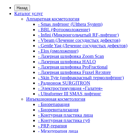
Назад
Каталог услуг
Аппаратная косметология
- Smas лифтинг (Ulthera System)
- BBL (Фотоомоложение)
- Infini (Микроигольчатый RF-лифтинг)
- Vbeam (Лечение сосудистых дефектов)
- Gentle Yag (Лечение сосудистых дефектов)
- Elos (омоложение)
- Лазерная шлифовка Zoom Scan
- Лазерная шлифовка HALO
- Лазерная шлифовка ProFractional
- Лазерная шлифовка Fraxel Re:store
- Skin Tyte (инфракрасный термолифтинг)
- Радионож SURGITRON
- Электростимуляция «Галатея»
- Ultraformer III SMAS лифтинг
Инъекционная косметология
- Биорепарация
- Биоревитализация
- Контурная пластика лица
- Контурная пластика губ
- PRP-терапия
- Мезотерапия лица