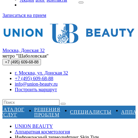
Записаться на прием
Москва, Донская 32
метро "Шаболовская"
+7 (495)
609-68-88
г. Москва, ул. Донская 32
+7 (495) 609-68-88
info@union-beauty.ru
Построить маршрут
КАТАЛОГ
РЕШЕНИЯ
СПЕЦИАЛИСТЫ
АППА
УСЛУГ
ПРОБЛЕМ
UNION BEAUTY
Аппаратная косметология
Инфракрасный термолифтинг Skin Tyte