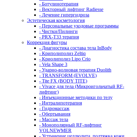
- Ботулинотерапия
- Векторный лифтинг Radiesse
- Лечение гипергидроза
Эстетическая косметология
- Персональные уходовые программы
- Чистки/Пилинги
- PRX-T33 терапия
Коррекция фигуры
- Диагностика состава тела InBody
- Криполиполиз Zeltiq
- Криолиполиз Lipo Crio
- Vela Shape 3
- Ударно-волновая терапия Duolith
- TRANSFORM (EVOLVE)
- Tite FX (BODY TITE)
- Vivace для тела (Микроигольчатый RF-
лифтинг)
- Инъекционные методики по телу
- Интралипотерапия
- Гидромассаж
- Обертывания
- Массаж тела
- Монополярный RF-лифтинг
VOLNEWMER
- Устранение целлюлита, подтяжка кожи