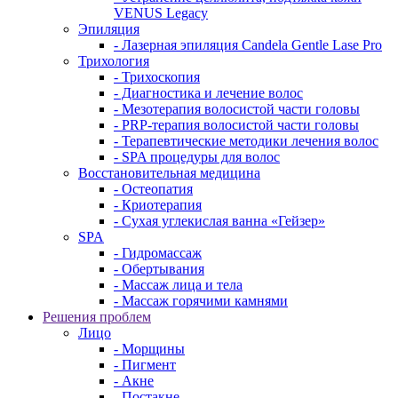
VENUS Legacy
Эпиляция
- Лазерная эпиляция Candela Gentle Lase Pro
Трихология
- Трихоскопия
- Диагностика и лечение волос
- Мезотерапия волосистой части головы
- PRP-терапия волосистой части головы
- Терапевтические методики лечения волос
- SPA процедуры для волос
Восстановительная медицина
- Остеопатия
- Криотерапия
- Сухая углекислая ванна «Гейзер»
SPA
- Гидромассаж
- Обертывания
- Массаж лица и тела
- Массаж горячими камнями
Решения проблем
Лицо
- Морщины
- Пигмент
- Акне
- Постакне