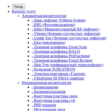
Назад
Каталог услуг
Аппаратная косметология
- Smas лифтинг (Ulthera System)
- BBL (Фотоомоложение)
- Infini (Микроигольчатый RF-лифтинг)
- Vbeam (Лечение сосудистых дефектов)
- Gentle Yag (Лечение сосудистых дефектов)
- Elos (омоложение)
- Лазерная шлифовка Zoom Scan
- Лазерная шлифовка HALO
- Лазерная шлифовка ProFractional
- Лазерная шлифовка Fraxel Re:store
- Skin Tyte (инфракрасный термолифтинг)
- Радионож SURGITRON
- Электростимуляция «Галатея»
- Ultraformer III SMAS лифтинг
Инъекционная косметология
- Биорепарация
- Биоревитализация
- Контурная пластика лица
- Контурная пластика губ
- PRP-терапия
- Мезотерапия лица