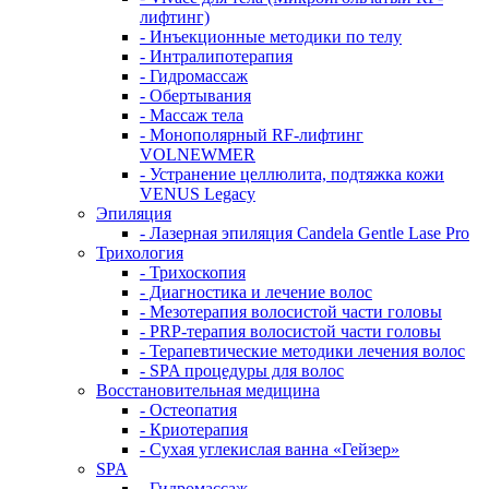
лифтинг)
- Инъекционные методики по телу
- Интралипотерапия
- Гидромассаж
- Обертывания
- Массаж тела
- Монополярный RF-лифтинг
VOLNEWMER
- Устранение целлюлита, подтяжка кожи
VENUS Legacy
Эпиляция
- Лазерная эпиляция Candela Gentle Lase Pro
Трихология
- Трихоскопия
- Диагностика и лечение волос
- Мезотерапия волосистой части головы
- PRP-терапия волосистой части головы
- Терапевтические методики лечения волос
- SPA процедуры для волос
Восстановительная медицина
- Остеопатия
- Криотерапия
- Сухая углекислая ванна «Гейзер»
SPA
- Гидромассаж