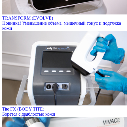
TRANSFORM (EVOLVE)
Новинка! Уменьшение объема, мышечный тонус и подтяжка
кожи
Tite FX (BODY TITE)
Борется с дряблостью кожи