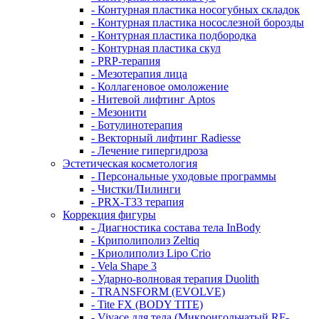
- Контурная пластика носогубных складок
- Контурная пластика носослезной борозды
- Контурная пластика подбородка
- Контурная пластика скул
- PRP-терапия
- Мезотерапия лица
- Коллагеновое омоложение
- Нитевой лифтинг Aptos
- Мезонити
- Ботулинотерапия
- Векторный лифтинг Radiesse
- Лечение гипергидроза
Эстетическая косметология
- Персональные уходовые программы
- Чистки/Пилинги
- PRX-T33 терапия
Коррекция фигуры
- Диагностика состава тела InBody
- Криполиполиз Zeltiq
- Криолиполиз Lipo Crio
- Vela Shape 3
- Ударно-волновая терапия Duolith
- TRANSFORM (EVOLVE)
- Tite FX (BODY TITE)
- Vivace для тела (Микроигольчатый RF-