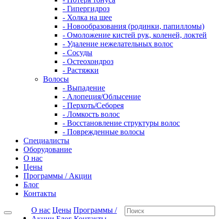
- Гипергидроз
- Холка на шее
- Новообразования (родинки, папилломы)
- Омоложение кистей рук, коленей, локтей
- Удаление нежелательных волос
- Сосуды
- Остеохондроз
- Растяжки
Волосы
- Выпадение
- Алопеция/Облысение
- Перхоть/Себорея
- Ломкость волос
- Восстановление структуры волос
- Поврежденные волосы
Специалисты
Оборудование
О нас
Цены
Программы / Акции
Блог
Контакты
О нас
Цены
Программы /
Акции
Блог
Контакты