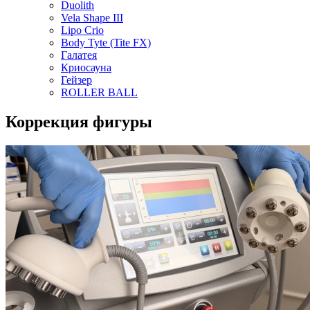
Duolith
Vela Shape III
Lipo Crio
Body Tyte (Tite FX)
Галатея
Криосауна
Гейзер
ROLLER BALL
Коррекция фигуры