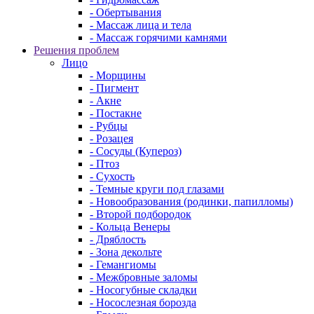
- Обертывания
- Массаж лица и тела
- Массаж горячими камнями
Решения проблем
Лицо
- Морщины
- Пигмент
- Акне
- Постакне
- Рубцы
- Розацея
- Сосуды (Купероз)
- Птоз
- Сухость
- Темные круги под глазами
- Новообразования (родинки, папилломы)
- Второй подбородок
- Кольца Венеры
- Дряблость
- Зона декольте
- Гемангиомы
- Межбровные заломы
- Носогубные складки
- Носослезная борозда