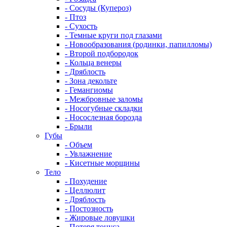
- Сосуды (Купероз)
- Птоз
- Сухость
- Темные круги под глазами
- Новообразования (родинки, папилломы)
- Второй подбородок
- Кольца венеры
- Дряблость
- Зона декольте
- Гемангиомы
- Межбровные заломы
- Носогубные складки
- Носослезная борозда
- Брыли
Губы
- Объем
- Увлажнение
- Кисетные морщины
Тело
- Похудение
- Целлюлит
- Дряблость
- Постозность
- Жировые ловушки
- Потеря тонуса