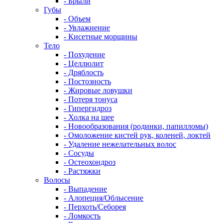
- Брыли
Губы
- Объем
- Увлажнение
- Кисетные морщины
Тело
- Похудение
- Целлюлит
- Дряблость
- Постозность
- Жировые ловушки
- Потеря тонуса
- Гипергидроз
- Холка на шее
- Новообразования (родинки, папилломы)
- Омоложение кистей рук, коленей, локтей
- Удаление нежелательных волос
- Сосуды
- Остеохондроз
- Растяжки
Волосы
- Выпадение
- Алопеция/Облысение
- Перхоть/Себорея
- Ломкость