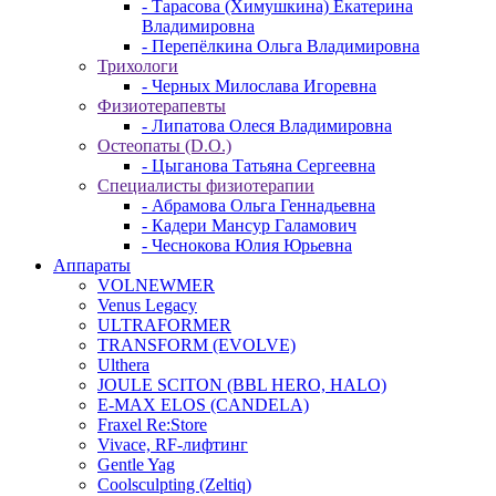
- Тарасова (Химушкина) Екатерина
Владимировна
- Перепёлкина Ольга Владимировна
Трихологи
- Черных Милослава Игоревна
Физиотерапевты
- Липатова Олеся Владимировна
Остеопаты (D.O.)
- Цыганова Татьяна Сергеевна
Специалисты физиотерапии
- Абрамова Ольга Геннадьевна
- Кадери Мансур Галамович
- Чеснокова Юлия Юрьевна
Аппараты
VOLNEWMER
Venus Legacy
ULTRAFORMER
TRANSFORM (EVOLVE)
Ulthera
JOULE SCITON (BBL HERO, HALO)
E-MAX ELOS (CANDELA)
Fraxel Re:Store
Vivace, RF-лифтинг
Gentle Yag
Coolsculpting (Zeltiq)