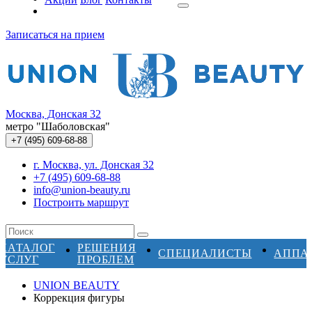
Записаться на прием
Москва, Донская 32
метро "Шаболовская"
+7 (495)
609-68-88
г. Москва, ул. Донская 32
+7 (495) 609-68-88
info@union-beauty.ru
Построить маршрут
КАТАЛОГ
РЕШЕНИЯ
СПЕЦИАЛИСТЫ
АППА
УСЛУГ
ПРОБЛЕМ
UNION BEAUTY
Коррекция фигуры