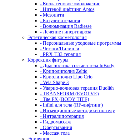
- Коллагеновое омоложение
- Нитевой лифтинг Aptos
- Мезонити
- Ботулинотерапия
- Волюмизация Radiesse
- Лечение гипергидроза
Эстетическая косметология
- Персональные уходовые программы
- Чистки/Пилинги
- PRX-T33 терапия
Коррекция фигуры
- Диагностика состава тела InBody
- Криполиполиз Zeltiq
- Криолиполиз Lipo Crio
- Vela Shape 3
- Ударно-волновая терапия Duolith
- TRANSFORM (EVOLVE)
- Tite FX (BODY TITE)
- Infini для тела (RF-лифтинг)
- Инъекционные методики по телу
- Интралипотерапия
- Гидромассаж
- Обертывания
- Массаж тела
Эпиляция