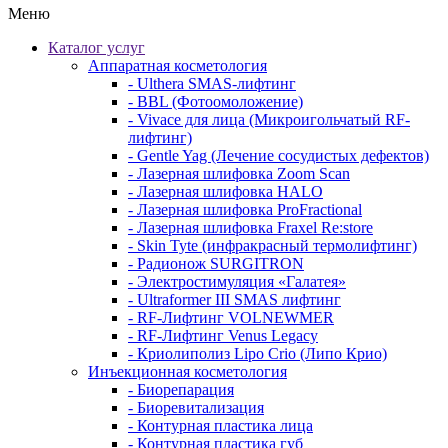
Меню
Каталог услуг
Аппаратная косметология
- Ulthera SMAS-лифтинг
- BBL (Фотоомоложение)
- Vivace для лица (Микроигольчатый RF-
лифтинг)
- Gentle Yag (Лечение сосудистых дефектов)
- Лазерная шлифовка Zoom Scan
- Лазерная шлифовка HALO
- Лазерная шлифовка ProFractional
- Лазерная шлифовка Fraxel Re:store
- Skin Tyte (инфракрасный термолифтинг)
- Радионож SURGITRON
- Электростимуляция «Галатея»
- Ultraformer III SMAS лифтинг
- RF-Лифтинг VOLNEWMER
- RF-Лифтинг Venus Legacy
- Криолиполиз Lipo Crio (Липо Крио)
Инъекционная косметология
- Биорепарация
- Биоревитализация
- Контурная пластика лица
- Контурная пластика губ