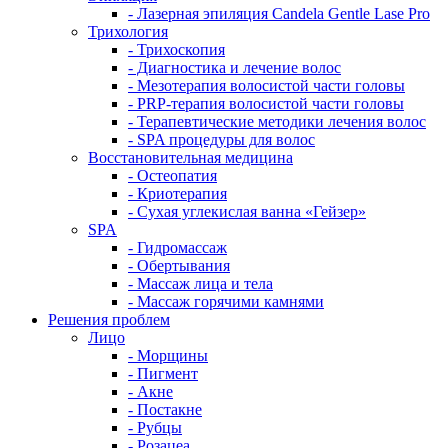
- Лазерная эпиляция Candela Gentle Lase Pro
Трихология
- Трихоскопия
- Диагностика и лечение волос
- Мезотерапия волосистой части головы
- PRP-терапия волосистой части головы
- Терапевтические методики лечения волос
- SPA процедуры для волос
Восстановительная медицина
- Остеопатия
- Криотерапия
- Сухая углекислая ванна «Гейзер»
SPA
- Гидромассаж
- Обертывания
- Массаж лица и тела
- Массаж горячими камнями
Решения проблем
Лицо
- Морщины
- Пигмент
- Акне
- Постакне
- Рубцы
- Розацеа