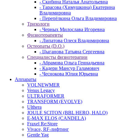
- Скибина Наталья Анатольевна
- Тарасова (Химушкина) Екатерина
Владимировна
- Перепёлкина Ольга Владимировна
Трихологи
- Черных Милослава Игоревна
Физиотерапевты
- Липатова Олеся Владимировна
Остеопаты (D.O.)
- Цыганова Татьяна Сергеевна
Специалисты физиотерапии
- Абрамова Ольга Геннадьевна
- Кадери Мансур Галамович
- Чеснокова Юлия Юрьевна
Аппараты
VOLNEWMER
Venus Legacy
ULTRAFORMER
TRANSFORM (EVOLVE)
Ulthera
JOULE SCITON (BBL HERO, HALO)
E-MAX ELOS (CANDELA)
Fraxel Re:Store
Vivace, RF-лифтинг
Gentle Yag