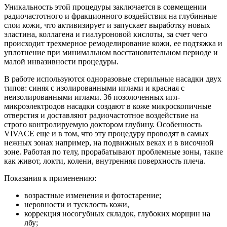
Уникальность этой процедуры заключается в совмещении
радиочастотного и фракционного воздействия на глубинные
слои кожи, что активизирует и запускает выработку новых
эластина, коллагена и гиалуроновой кислоты, за счет чего
происходит трехмерное ремоделирование кожи, ее подтяжка и
уплотнение при минимальном восстановительном периоде и
малой инвазивности процедуры.
В работе используются одноразовые стерильные насадки двух
типов: синяя с изолированными иглами и красная с
неизолированными иглами. 36 позолоченных игл-
микроэлектродов насадки создают в коже микроскопичные
отверстия и доставляют радиочастотное воздействие на
строго контролируемую доктором глубину. Особенность
VIVACE еще и в том, что эту процедуру проводят в самых
нежных зонах например, на подвижных веках и в височной
зоне. Работая по телу, прорабатывают проблемные зоны, такие
как живот, локти, колени, внутренняя поверхность плеча.
Показания к применению:
возрастные изменения и фотостарение;
неровности и тусклость кожи,
коррекция носогубных складок, глубоких морщин на
лбу;