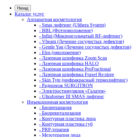
Назад
Каталог услуг
Аппаратная косметология
- Smas лифтинг (Ulthera System)
- BBL (Фотоомоложение)
- Infini (Микроигольчатый RF-лифтинг)
- Vbeam (Лечение сосудистых дефектов)
- Gentle Yag (Лечение сосудистых дефектов)
- Elos (омоложение)
- Лазерная шлифовка Zoom Scan
- Лазерная шлифовка HALO
- Лазерная шлифовка ProFractional
- Лазерная шлифовка Fraxel Re:store
- Skin Tyte (инфракрасный термолифтинг)
- Радионож SURGITRON
- Электростимуляция «Галатея»
- Ultraformer III SMAS лифтинг
Инъекционная косметология
- Биорепарация
- Биоревитализация
- Контурная пластика лица
- Контурная пластика губ
- PRP-терапия
- Мезотерапия лица