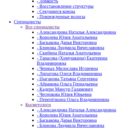
- Ломкость
- Восстановление структуры
- Секущиеся концы
- Поврежденные волосы
Специалисты
Все специалисты
- Александрова Наталья Александровна
- Королева Юлия Анатольевна
- Баскакова Дарья Викторовна
- Блинова Людмила Вячеславовна
- Скибина Наталья Анатольевна
- Тарасова (Химушкина) Екатерина
Владимировна
- Черных Милослава Игоревна
- Липатова Олеся Владимировна
- Цыганова Татьяна Сергеевна
- Абрамова Ольга Геннадьевна
- Кадери Мансур Галамович
- Чеснокова Юлия Юрьевна
- Перепёлкина Ольга Владимировна
Косметологи
- Александрова Наталья Александровна
- Королева Юлия Анатольевна
- Баскакова Дарья Викторовна
- Блинова Людмила Вячеславовна