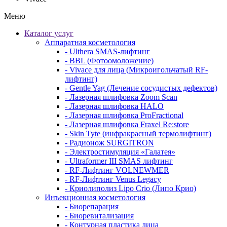
Меню
Каталог услуг
Аппаратная косметология
- Ulthera SMAS-лифтинг
- BBL (Фотоомоложение)
- Vivace для лица (Микроигольчатый RF-
лифтинг)
- Gentle Yag (Лечение сосудистых дефектов)
- Лазерная шлифовка Zoom Scan
- Лазерная шлифовка HALO
- Лазерная шлифовка ProFractional
- Лазерная шлифовка Fraxel Re:store
- Skin Tyte (инфракрасный термолифтинг)
- Радионож SURGITRON
- Электростимуляция «Галатея»
- Ultraformer III SMAS лифтинг
- RF-Лифтинг VOLNEWMER
- RF-Лифтинг Venus Legacy
- Криолиполиз Lipo Crio (Липо Крио)
Инъекционная косметология
- Биорепарация
- Биоревитализация
- Контурная пластика лица