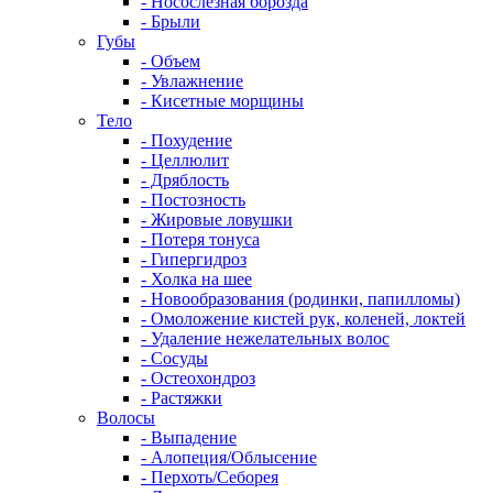
- Носослезная борозда
- Брыли
Губы
- Объем
- Увлажнение
- Кисетные морщины
Тело
- Похудение
- Целлюлит
- Дряблость
- Постозность
- Жировые ловушки
- Потеря тонуса
- Гипергидроз
- Холка на шее
- Новообразования (родинки, папилломы)
- Омоложение кистей рук, коленей, локтей
- Удаление нежелательных волос
- Сосуды
- Остеохондроз
- Растяжки
Волосы
- Выпадение
- Алопеция/Облысение
- Перхоть/Себорея