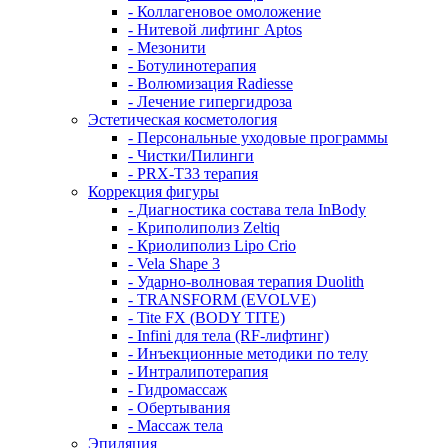
- Коллагеновое омоложение
- Нитевой лифтинг Aptos
- Мезонити
- Ботулинотерапия
- Волюмизация Radiesse
- Лечение гипергидроза
Эстетическая косметология
- Персональные уходовые программы
- Чистки/Пилинги
- PRX-T33 терапия
Коррекция фигуры
- Диагностика состава тела InBody
- Криполиполиз Zeltiq
- Криолиполиз Lipo Crio
- Vela Shape 3
- Ударно-волновая терапия Duolith
- TRANSFORM (EVOLVE)
- Tite FX (BODY TITE)
- Infini для тела (RF-лифтинг)
- Инъекционные методики по телу
- Интралипотерапия
- Гидромассаж
- Обертывания
- Массаж тела
Эпиляция