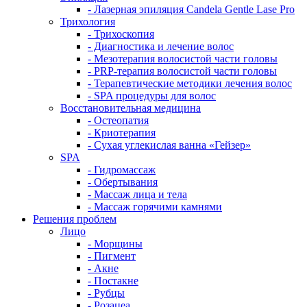
- Лазерная эпиляция Candela Gentle Lase Pro
Трихология
- Трихоскопия
- Диагностика и лечение волос
- Мезотерапия волосистой части головы
- PRP-терапия волосистой части головы
- Терапевтические методики лечения волос
- SPA процедуры для волос
Восстановительная медицина
- Остеопатия
- Криотерапия
- Сухая углекислая ванна «Гейзер»
SPA
- Гидромассаж
- Обертывания
- Массаж лица и тела
- Массаж горячими камнями
Решения проблем
Лицо
- Морщины
- Пигмент
- Акне
- Постакне
- Рубцы
- Розацеа