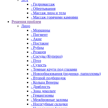
- Гидромассаж
- Обертывания
- Массаж лица и тела
- Массаж горячими камнями
Решения проблем
Лицо
- Морщины
- Пигмент
- Акне
- Постакне
- Рубцы
- Розацея
- Сосуды (Купероз)
- Птоз
- Сухость
- Темные круги под глазами
- Новообразования (родинки, папилломы)
- Второй подбородок
- Кольца Венеры
- Дряблость
- Зона декольте
- Гемангиомы
- Межбровные заломы
- Носогубные складки