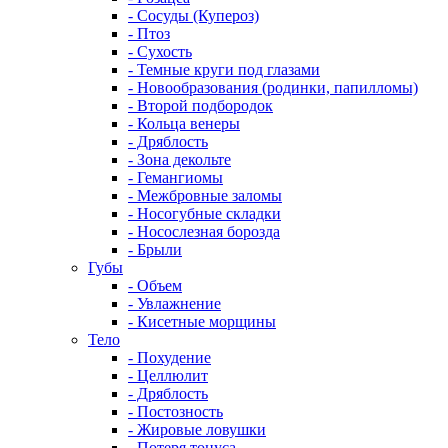
- Сосуды (Купероз)
- Птоз
- Сухость
- Темные круги под глазами
- Новообразования (родинки, папилломы)
- Второй подбородок
- Кольца венеры
- Дряблость
- Зона декольте
- Гемангиомы
- Межбровные заломы
- Носогубные складки
- Носослезная борозда
- Брыли
Губы
- Объем
- Увлажнение
- Кисетные морщины
Тело
- Похудение
- Целлюлит
- Дряблость
- Постозность
- Жировые ловушки
- Потеря тонуса