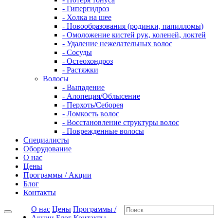
- Гипергидроз
- Холка на шее
- Новообразования (родинки, папилломы)
- Омоложение кистей рук, коленей, локтей
- Удаление нежелательных волос
- Сосуды
- Остеохондроз
- Растяжки
Волосы
- Выпадение
- Алопеция/Облысение
- Перхоть/Себорея
- Ломкость волос
- Восстановление структуры волос
- Поврежденные волосы
Специалисты
Оборудование
О нас
Цены
Программы / Акции
Блог
Контакты
О нас
Цены
Программы /
Акции
Блог
Контакты