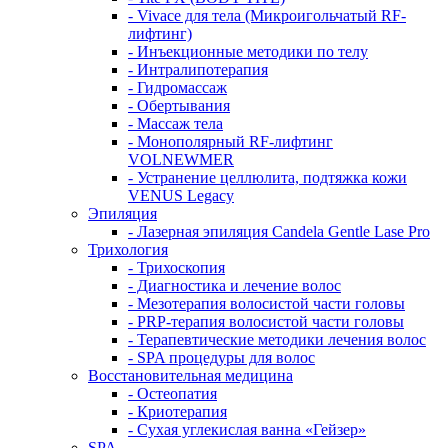
- Vivace для тела (Микроигольчатый RF-
лифтинг)
- Инъекционные методики по телу
- Интралипотерапия
- Гидромассаж
- Обертывания
- Массаж тела
- Монополярный RF-лифтинг
VOLNEWMER
- Устранение целлюлита, подтяжка кожи
VENUS Legacy
Эпиляция
- Лазерная эпиляция Candela Gentle Lase Pro
Трихология
- Трихоскопия
- Диагностика и лечение волос
- Мезотерапия волосистой части головы
- PRP-терапия волосистой части головы
- Терапевтические методики лечения волос
- SPA процедуры для волос
Восстановительная медицина
- Остеопатия
- Криотерапия
- Сухая углекислая ванна «Гейзер»
SPA