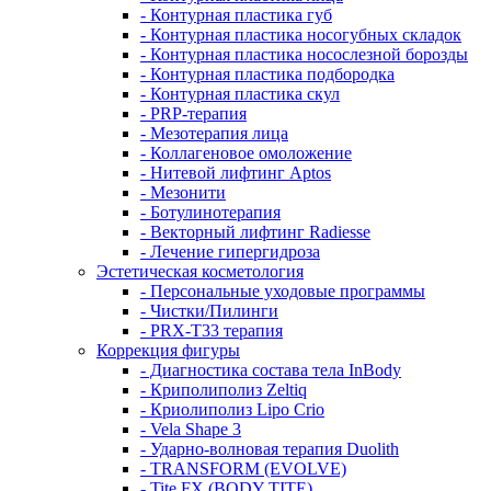
- Контурная пластика губ
- Контурная пластика носогубных складок
- Контурная пластика носослезной борозды
- Контурная пластика подбородка
- Контурная пластика скул
- PRP-терапия
- Мезотерапия лица
- Коллагеновое омоложение
- Нитевой лифтинг Aptos
- Мезонити
- Ботулинотерапия
- Векторный лифтинг Radiesse
- Лечение гипергидроза
Эстетическая косметология
- Персональные уходовые программы
- Чистки/Пилинги
- PRX-T33 терапия
Коррекция фигуры
- Диагностика состава тела InBody
- Криполиполиз Zeltiq
- Криолиполиз Lipo Crio
- Vela Shape 3
- Ударно-волновая терапия Duolith
- TRANSFORM (EVOLVE)
- Tite FX (BODY TITE)