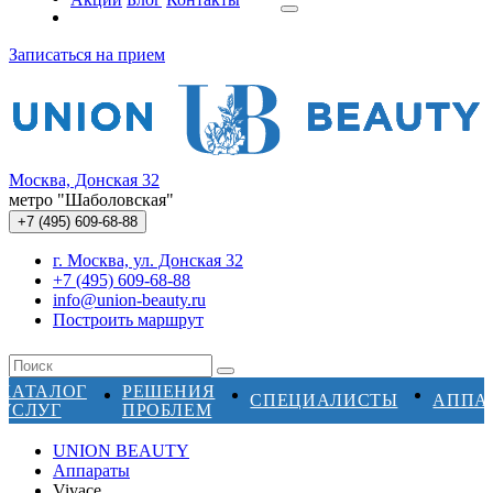
Записаться на прием
Москва, Донская 32
метро "Шаболовская"
+7 (495)
609-68-88
г. Москва, ул. Донская 32
+7 (495) 609-68-88
info@union-beauty.ru
Построить маршрут
КАТАЛОГ
РЕШЕНИЯ
СПЕЦИАЛИСТЫ
АППА
УСЛУГ
ПРОБЛЕМ
UNION BEAUTY
Аппараты
Vivace